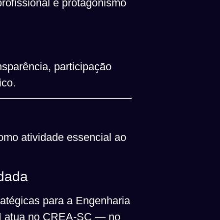
profissional e protagonismo
nsparência, participação
ico.
omo atividade essencial ao
idada
ratégicas para a Engenharia
ECI atua no CREA-SC — no