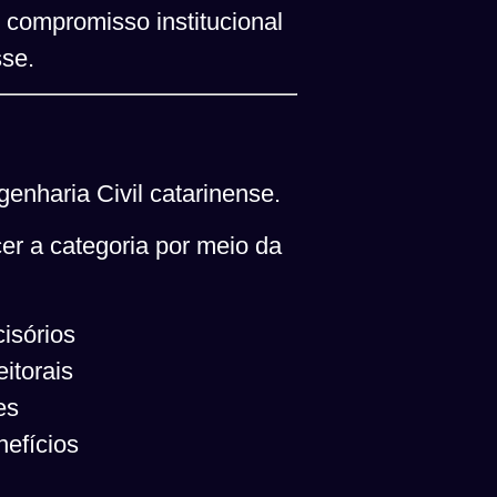
o compromisso institucional
sse.
enharia Civil catarinense.
cer a categoria por meio da
isórios
itorais
es
nefícios