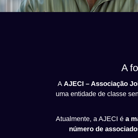
A f
A
AJECI – Associação Joi
uma entidade de classe sem 
Atualmente, a AJECI é
a m
número de associado