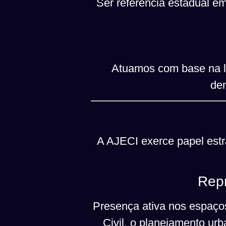
Ser referência estadual em
Atuamos com base na leg
dem
A AJECI exerce papel estr
Repr
Presença ativa nos espaços
Civil, o planejamento u