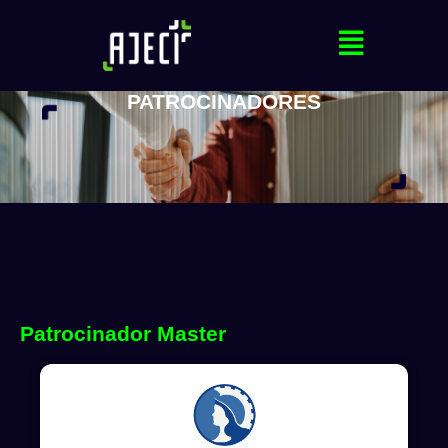
PATROCINADORES
Patrocinador Master