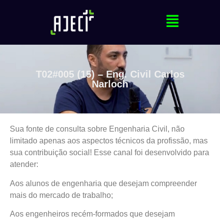
T02#005 (15) – Eng. Civil Carlos
Narloch
Sua fonte de consulta sobre Engenharia Civil, não
limitado apenas aos aspectos técnicos da profissão, mas
sua contribuição social! Esse canal foi desenvolvido para
atender:
Aos alunos de engenharia que desejam compreender
mais do mercado de trabalho;
Aos engenheiros recém-formados que desejam