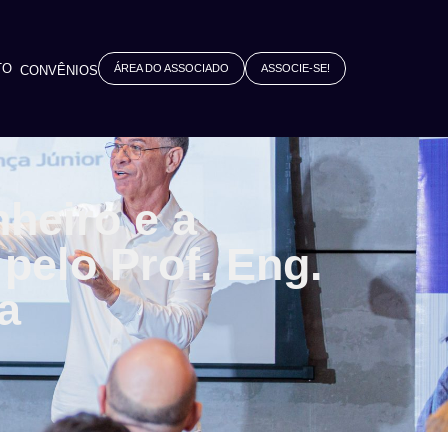
TO
ÁREA DO ASSOCIADO
ASSOCIE-SE!
CONVÊNIOS
heiro e a
pelo Prof. Eng.
a