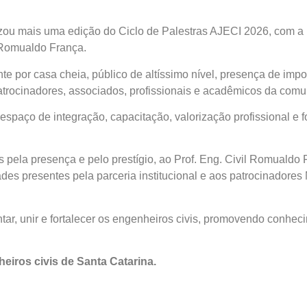
izou mais uma edição do Ciclo de Palestras AJECI 2026, com a
l Romualdo França.
e por casa cheia, público de altíssimo nível, presença de impo
atrocinadores, associados, profissionais e acadêmicos da comu
spaço de integração, capacitação, valorização profissional e f
 pela presença e pelo prestígio, ao Prof. Eng. Civil Romualdo 
ades presentes pela parceria institucional e aos patrocinado
tar, unir e fortalecer os engenheiros civis, promovendo conhe
iros civis de Santa Catarina.