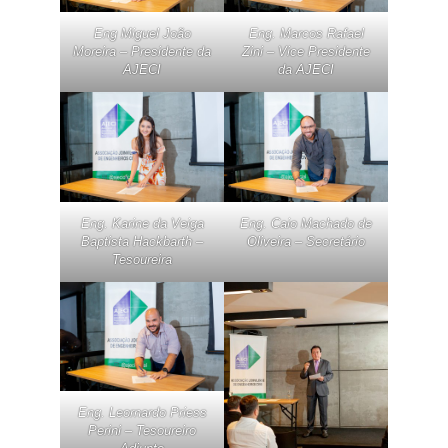
Eng Miguel João
Eng. Marcos Rafael
Moreira – Presidente da
Zini – Vice Presidente
AJECI
da AJECI
Eng. Karine da Veiga
Eng. Caio Machado de
Baptista Hackbarth –
Oliveira – Secretário
Tesoureira
Eng. Leornardo Priess
Perini – Tesoureiro