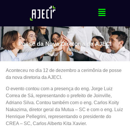
Posse da Nova Diretoria da AJECI
Aconteceu no dia 12 de dezembro a cerimônia de posse
da nova diretoria da AJECI.
O evento contou com a presença do eng. Jorge Luiz
Correa de Sá, representando o prefeito de Joinville,
Adriano Silva. Contou também com o eng. Carlos Koity
Nakazima, diretor geral da Mutua – SC e com o eng. Luiz
Henrique Pellegrini, representando o presidente do
CREA – SC, Carlos Alberto Kita Xavier.