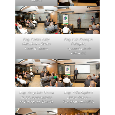
Adjunto
Eng. Carlos Koity
Eng. Luiz Henrique
Nakazima – Diretor
Pellegrini,
Geral da Mutua
representante do
CREA-SC
Eng. Jorge Luiz Correa
Eng. João Raphael
de Sá, representante
Lisboa Oneda –
do Prefeito de Joinville
Presidente da AJECI