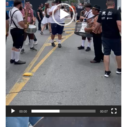
00:00
00:07
Tocador
de