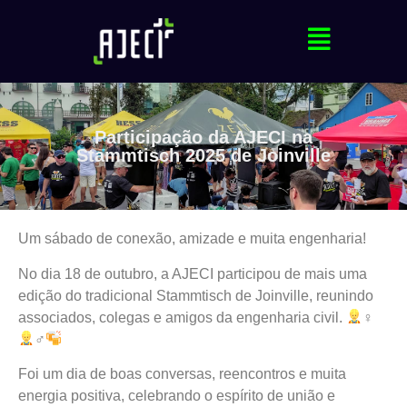
Participação da AJECI na
Stammtisch 2025 de Joinville
Um sábado de conexão, amizade e muita engenharia!
No dia 18 de outubro, a AJECI participou de mais uma
edição do tradicional Stammtisch de Joinville, reunindo
associados, colegas e amigos da engenharia civil.
‍♀
‍♂
Foi um dia de boas conversas, reencontros e muita
energia positiva, celebrando o espírito de união e