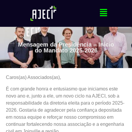
Mensagem da Presidência – Início
do Mandato 2025-2026
Caros(as) Associados(as),
É com grande honra e entusiasmo que iniciamos este
novo ano e, junto a ele, um novo ciclo na AJECI, sob a
responsabilidade da diretoria eleita para o período 2025-
2026. Gostaria de agradecer pela confiança depositada
em nossa equipe e reforçar nosso compromisso em
continuar fortalecendo nossa associação e a engenharia
civil em Joinville e região.