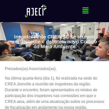
Inspetores do CREA-SC se reúnem
em Joinville e debatem novo Código
do Meio Ambiente
Prezados(as) Associados(as),
Na última quarta-feira (dia 1), foi realizada na sede do
CREA Joinville a reunião de inspetores da região.
Durante o encontro, foram apresentados os relatos de
participação dos inspetores nas comissões em que o
CREA atua, além de uma atualização sobre os processos
de fiscalização em andamento na nossa região.