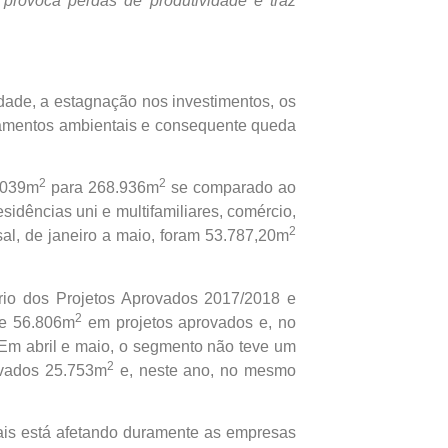
 provoca perdas de produtividade e traz
idade, a estagnação nos investimentos, os
ciamentos ambientais e consequente queda
2
2
3.039m
para 268.936m
se comparado ao
idências uni e multifamiliares, comércio,
2
sal, de janeiro a maio, foram 53.787,20m
ório dos Projetos Aprovados 2017/2018 e
2
 de 56.806m
em projetos aprovados e, no
Em abril e maio, o segmento não teve um
2
ovados 25.753m
e, neste ano, no mesmo
ais está afetando duramente as empresas