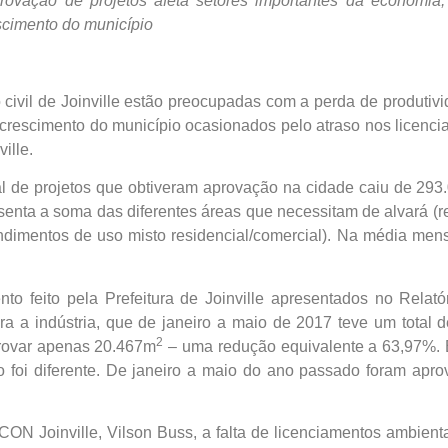
ovação de projetos afeta setores importantes da economia,
scimento do município
 civil de Joinville estão preocupadas com a perda de produtiv
 crescimento do município ocasionados pelo atraso nos licen
ille.
al de projetos que obtiveram aprovação na cidade caiu de 29
ta a soma das diferentes áreas que necessitam de alvará (res
eendimentos de uso misto residencial/comercial). Na média men
o feito pela Prefeitura de Joinville apresentados no Relat
ara a indústria, que de janeiro a maio de 2017 teve um total
2
rovar apenas 20.467m
– uma redução equivalente a 63,97%. 
o foi diferente. De janeiro a maio do ano passado foram apr
N Joinville, Vilson Buss, a falta de licenciamentos ambient