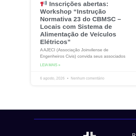
Inscrições abertas:
Workshop “Instrução
Normativa 23 do CBMSC –
Locais com Sistema de
Alimentação de Veículos
Elétricos”
A AJECI (Associação Joinvilense de
Engenheiros Civis) convida seus associados
LEIA MAIS »
6 agosto, 2026
Nenhum comentário
R