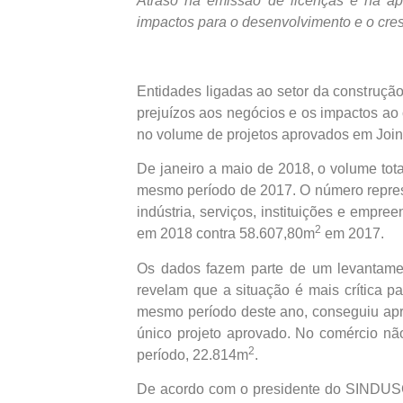
Atraso na emissão de licenças e na apr
impactos para o desenvolvimento e o cre
Entidades ligadas ao setor da construção
prejuízos aos negócios e os impactos ao
no volume de projetos aprovados em Joinv
De janeiro a maio de 2018, o volume tot
mesmo período de 2017. O número represen
indústria, serviços, instituições e empr
2
em 2018 contra 58.607,80m
em 2017.
Os dados fazem parte de um levantament
revelam que a situação é mais crítica p
mesmo período deste ano, conseguiu ap
único projeto aprovado. No comércio nã
2
período, 22.814m
.
De acordo com o presidente do SINDUSCO