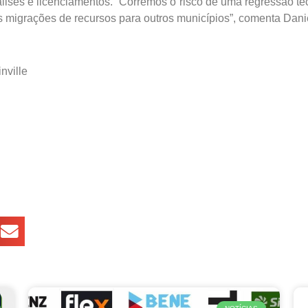
lises e licenciamentos. “Corremos o risco de uma regressão te
 migrações de recursos para outros municípios”, comenta Dani
ville