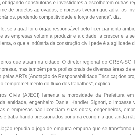
 obrigando construtoras e investidores a escolherem outras re
e de projetos aprovados, empresas tiveram que adiar os inve
onários, perdendo competitividade e força de venda”, diz.
 seja qual for o órgão responsável pelo licenciamento ambien
e as empresas voltem a produzir e a cidade, a crescer e a se 
a, o que a indústria da construção civil pede é a agilidade d
iros que atuam na cidade. O diretor regional do CREA-SC, D
mpresas, mas também para profissionais de diversas áreas da e
eis pelas ARTs (Anotação de Responsabilidade Técnica) dos pr
 comprometimento do fluxo dos trabalhos”, explica.
ros Civis (AJECI) lamenta a morosidade da Prefeitura em 
 da entidade, engenheiro Daniel Kandler Signori, o impasse 
oras e empresas não licenciam suas obras, engenheiros, empre
os e trabalhando pressionados por uma economia que ainda não 
iação repudia o jogo de empurra-empurra que se transformou o