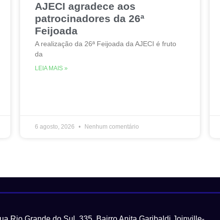
AJECI agradece aos
patrocinadores da 26ª
Feijoada
A realização da 26ª Feijoada da AJECI é fruto
da
LEIA MAIS »
6 agosto, 2026
Nenhum comentário
ua Rio Grande do Sul, 335, Bairro Anita Garibaldi Joinville-