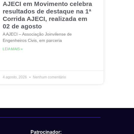
AJECI em Movimento celebra
resultados de destaque na 1ª
Corrida AJECI, realizada em
02 de agosto
A AJECI – Associação Joinvilense de
Engenheiros Civis, em parceria
LEIA MAIS »
4 agosto, 2026
Nenhum comentário
Patrocinador: