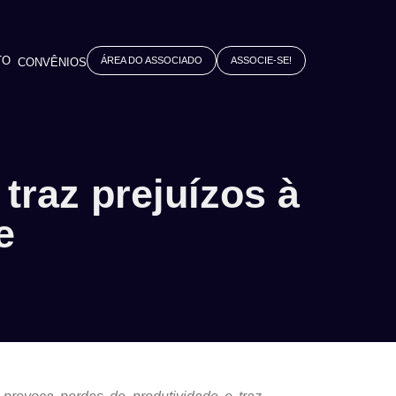
TO
ÁREA DO ASSOCIADO
ASSOCIE-SE!
CONVÊNIOS
traz prejuízos à
e