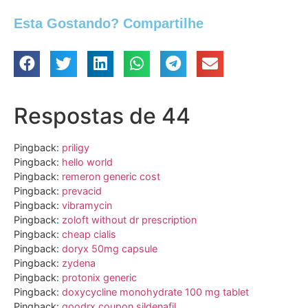
Esta Gostando? Compartilhe
Respostas de 44
Pingback:
priligy
Pingback:
hello world
Pingback:
remeron generic cost
Pingback:
prevacid
Pingback:
vibramycin
Pingback:
zoloft without dr prescription
Pingback:
cheap cialis
Pingback:
doryx 50mg capsule
Pingback:
zydena
Pingback:
protonix generic
Pingback:
doxycycline monohydrate 100 mg tablet
Pingback:
goodrx coupon sildenafil