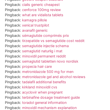
Pingback:
cialis generic cheapest
Pingback:
cenforce 100mg review
Pingback:
what are vidalista tablets
Pingback:
kamagra pillole
Pingback:
xenical trustpilot
Pingback:
avanafil generic
Pingback:
sémaglutide comprimés prix
Pingback:
tirzepatide vs semaglutide cost reddit
Pingback:
semaglutide injectie schema
Pingback:
semaglutid naturlig i mat
Pingback:
minoxidil permanent reddit
Pingback:
semaglutid tabletten novo nordisk
Pingback:
propecia hair care
Pingback:
metronidazole 500 mg for men
Pingback:
metronidazole gel and alcohol reviews
Pingback:
tadalafil additional benefits
Pingback:
kirkland minoxidil cvs
Pingback:
acyclovir when pregnant
Pingback:
terbinafine dosage treatment guide
Pingback:
toradol general information
Pingback:
minoxidil mechanism explanation