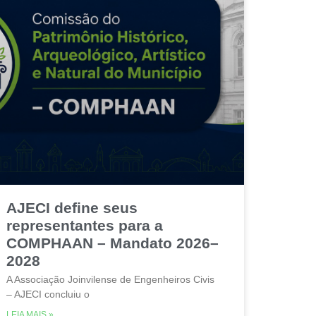
AJECI define seus
representantes para a
COMPHAAN – Mandato 2026–
2028
A Associação Joinvilense de Engenheiros Civis
– AJECI concluiu o
LEIA MAIS »