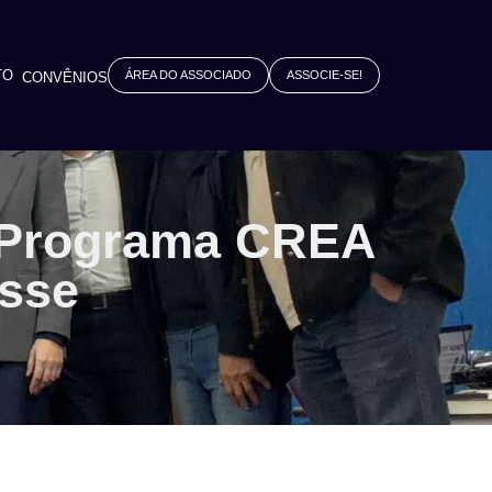
TO
ÁREA DO ASSOCIADO
ASSOCIE-SE!
CONVÊNIOS
o Programa CREA
asse