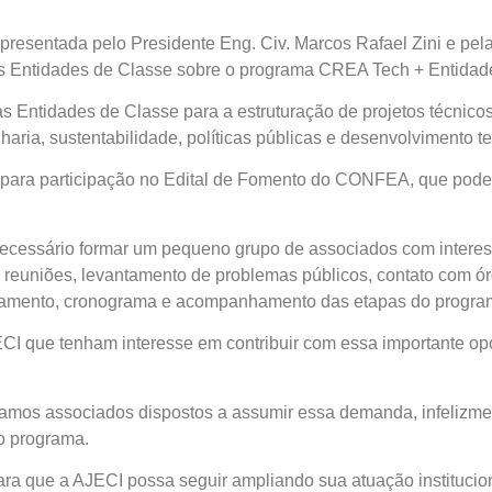
presentada pelo Presidente Eng. Civ. Marcos Rafael Zini e pel
 Entidades de Classe sobre o programa CREA Tech + Entidad
s Entidades de Classe para a estruturação de projetos técnico
ria, sustentabilidade, políticas públicas e desenvolvimento terr
s para participação no Edital de Fomento do CONFEA, que poder
 necessário formar um pequeno grupo de associados com intere
reuniões, levantamento de problemas públicos, contato com ó
rçamento, cronograma e acompanhamento das etapas do progra
I que tenham interesse em contribuir com essa importante opor
hamos associados dispostos a assumir essa demanda, infelizme
do programa.
a que a AJECI possa seguir ampliando sua atuação institucio