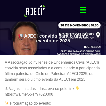
AJECI convida para o último
evento de 2025
A Associação Joinvilense de Engenheiros Civis (AJECI)
convida seus associados e a comunidade a participar da
última palestra do Ciclo de Palestras AJECI 2025, que
também será o último evento da AJECI em 2025.
⚠ Vagas limitadas – Inscreva-se pelo link
https://wa.me/554797023308
Programação do evento: